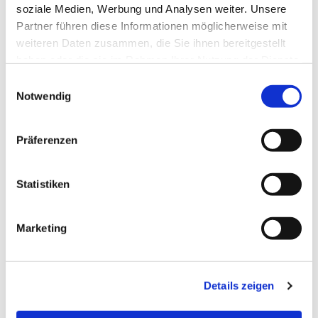
soziale Medien, Werbung und Analysen weiter. Unsere
Partner führen diese Informationen möglicherweise mit
weiteren Daten zusammen, die Sie ihnen bereitgestellt
haben oder die sie im Rahmen Ihrer Nutzung der Dienste
gesammelt haben.
Einwilligungsauswahl
Notwendig
Präferenzen
Kooperationsraum Weserkirchen
Statistiken
Marketing
Details zeigen