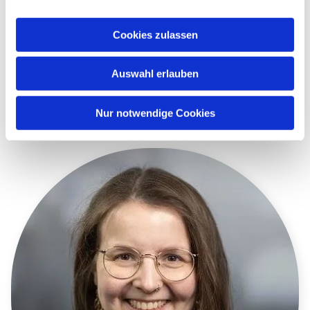
Telefon
Cookies zulassen
05605 923982
Auswahl erlauben
E-Mail
juliane.baumann-kremzow@ekkw.de
Nur notwendige Cookies