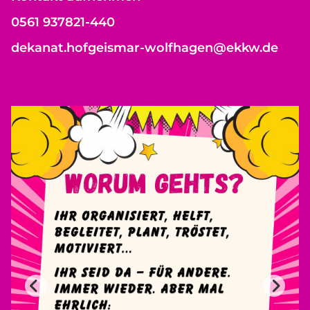
0561 937821-440
dekanat.hofgeismar-wolfhagen@ekkw.de