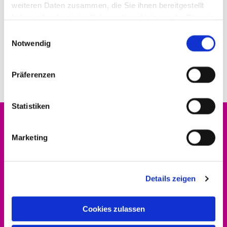
weiteren Daten zusammen, die Sie ihnen bereitgestellt
haben oder die sie im Rahmen Ihrer Nutzung der Dienste
gesammelt haben.
Einwilligungsauswahl
Notwendig
Präferenzen
Statistiken
Marketing
Evangelischer Kirchenkreis Hofgeismar-
Wolfhagen
Details zeigen
Dekanat
Altstädter Kirchplatz 5
Cookies zulassen
34369 Hofgeismar