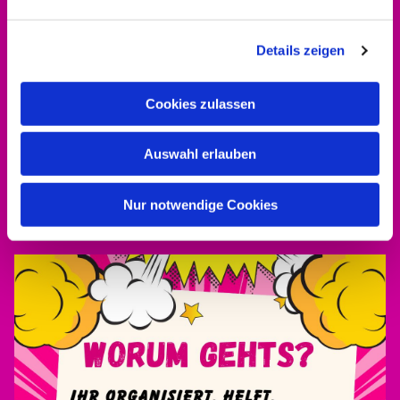
Details zeigen
Cookies zulassen
Kontakt aufnehmen
0561 937821-440
Auswahl erlauben
dekanat.hofgeismar-wolfhagen@ekkw.de
Nur notwendige Cookies