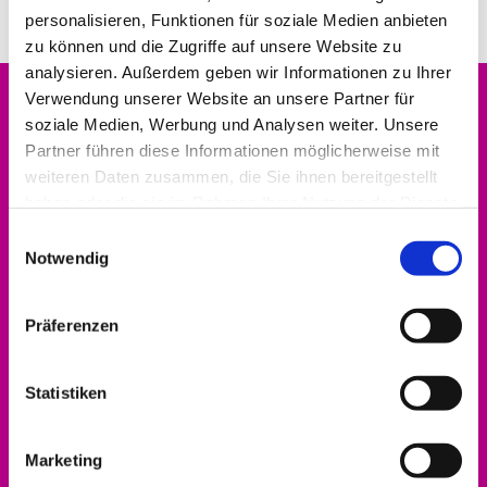
personalisieren, Funktionen für soziale Medien anbieten
zu können und die Zugriffe auf unsere Website zu
analysieren. Außerdem geben wir Informationen zu Ihrer
Verwendung unserer Website an unsere Partner für
soziale Medien, Werbung und Analysen weiter. Unsere
Partner führen diese Informationen möglicherweise mit
weiteren Daten zusammen, die Sie ihnen bereitgestellt
Evangelischer Kirchenkreis Hofgeismar-
haben oder die sie im Rahmen Ihrer Nutzung der Dienste
Wolfhagen
gesammelt haben.
Dekanat
Einwilligungsauswahl
Notwendig
Altstädter Kirchplatz 5
34369 Hofgeismar
Präferenzen
Statistiken
Bitte akzeptieren Sie Marketing-Cookies,
um diese Karte anzuzeigen.
Marketing
Accept cookies