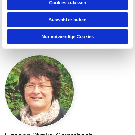
Kirchenkreispfarrerin für Vertretungsdienst
Cookies zulassen
E-Mail
Auswahl erlauben
julia.freiburger@ekkw.de
Nur notwendige Cookies
Mobil
0174 8917288