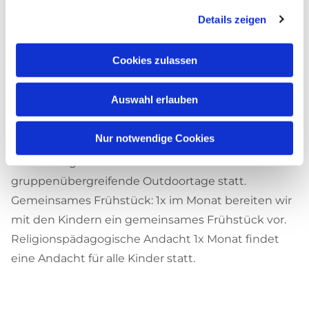
der die Kinder biblische Geschichten erfahren
Details zeigen
können.
Cookies zulassen
Besondere Angebote
Auswahl erlauben
Yoga: Eine pädagogische Fachkraft bietet 1x
wöchentlich eine Yogaeinheit an.
Nur notwendige Cookies
Schlaue Füchse: Vorschularbeit
Outdoortage: Wöchentlich finden
gruppenübergreifende Outdoortage statt.
Gemeinsames Frühstück: 1x im Monat bereiten wir
mit den Kindern ein gemeinsames Frühstück vor.
Religionspädagogische Andacht 1x Monat findet
eine Andacht für alle Kinder statt.