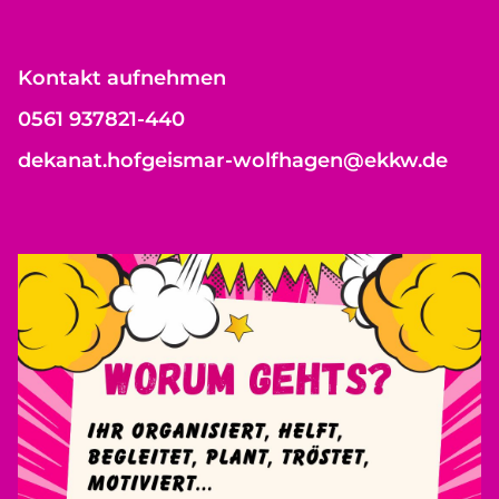
Kontakt aufnehmen
0561 937821-440
dekanat.hofgeismar-wolfhagen@ekkw.de