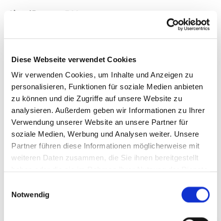
Sitzplätze
: ca. 360
Geöffnet
: Von Ostern bis Oktober, samstags und
sonntags von 14 - 17 Uhr
Diese Webseite verwendet Cookies
Wir verwenden Cookies, um Inhalte und Anzeigen zu
personalisieren, Funktionen für soziale Medien anbieten
zu können und die Zugriffe auf unsere Website zu
Bitte akzeptieren Sie Marketing-Cookies,
um diese Karte anzuzeigen.
analysieren. Außerdem geben wir Informationen zu Ihrer
Verwendung unserer Website an unsere Partner für
Accept cookies
soziale Medien, Werbung und Analysen weiter. Unsere
Partner führen diese Informationen möglicherweise mit
weiteren Daten zusammen, die Sie ihnen bereitgestellt
haben oder die sie im Rahmen Ihrer Nutzung der Dienste
gesammelt haben.
Einwilligungsauswahl
Notwendig