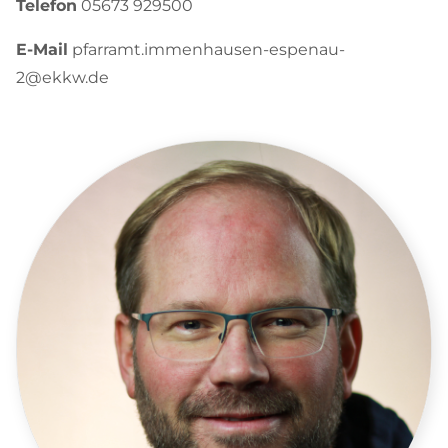
Telefon
05673 929500
E-Mail
pfarramt.immenhausen-espenau-
2@ekkw.de