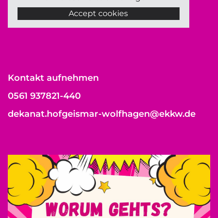
Accept cookies
Kontakt aufnehmen
0561 937821-440
dekanat.hofgeismar-wolfhagen@ekkw.de