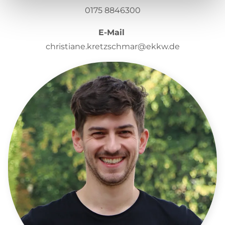
0175 8846300
E-Mail
christiane.kretzschmar@ekkw.de