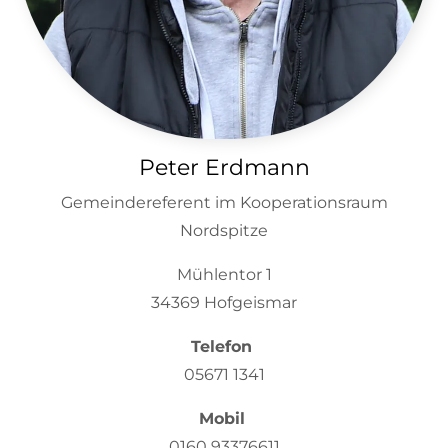
Peter Erdmann
Gemeindereferent im Kooperationsraum
Nordspitze
Mühlentor 1
34369 Hofgeismar
Telefon
05671 1341
Mobil
0160 93376611