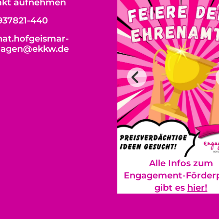
akt aufnehmen
937821-440
at.hofgeismar-
hagen@ekkw.de
Alle Infos zum
Engagement-Förderp
gibt es
hier!