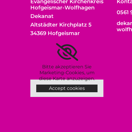
Evangelischer Kirchenkreis
Kont
Hofgeismar-Wolfhagen
0561 
Dekanat
dekan
Altstädter Kirchplatz 5
wolf
34369 Hofgeismar
Bitte akzeptieren Sie
Marketing-Cookies, um
diese Karte anzuzeigen.
Accept cookies