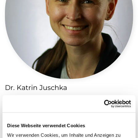
Dr. Katrin Juschka
Freiwilligenmanagerin
E-Mail
katrin.juschka@ekkw.de
Telefon
0561 9378-17023
Diese Webseite verwendet Cookies
Wir verwenden Cookies, um Inhalte und Anzeigen zu