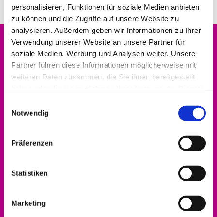
Mobil
01523 7754863
personalisieren, Funktionen für soziale Medien anbieten
zu können und die Zugriffe auf unsere Website zu
analysieren. Außerdem geben wir Informationen zu Ihrer
Verwendung unserer Website an unsere Partner für
soziale Medien, Werbung und Analysen weiter. Unsere
Partner führen diese Informationen möglicherweise mit
Evangelischer Kirchenkreis Hofgeismar-
weiteren Daten zusammen, die Sie ihnen bereitgestellt
Wolfhagen
haben oder die sie im Rahmen Ihrer Nutzung der Dienste
gesammelt haben.
Dekanat
Einwilligungsauswahl
Notwendig
Altstädter Kirchplatz 5
34369 Hofgeismar
Präferenzen
Statistiken
Bitte akzeptieren Sie Marketing-Cookies,
um diese Karte anzuzeigen.
Marketing
Accept cookies