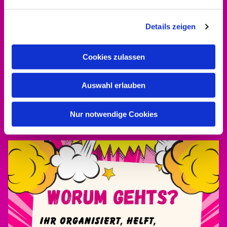
Details zeigen
Cookies zulassen
Kontakt aufnehmen
0561 937821-440
Auswahl erlauben
dekanat.hofgeismar-wolfhagen@ekkw.de
Nur notwendige Cookies