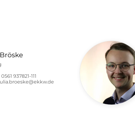
 Bröske
g
 0561 937821-111
 julia.broeske@ekkw.de