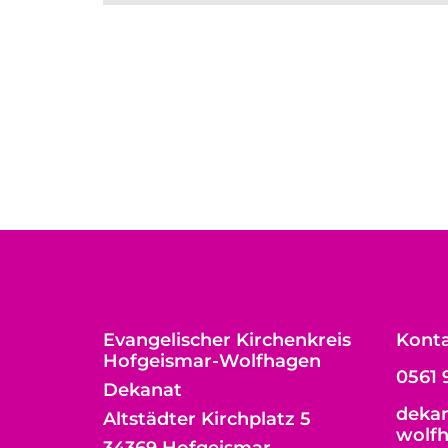
Evangelischer Kirchenkreis
Kont
Hofgeismar-Wolfhagen
0561 
Dekanat
dekan
Altstädter Kirchplatz 5
wolf
34369 Hofgeismar