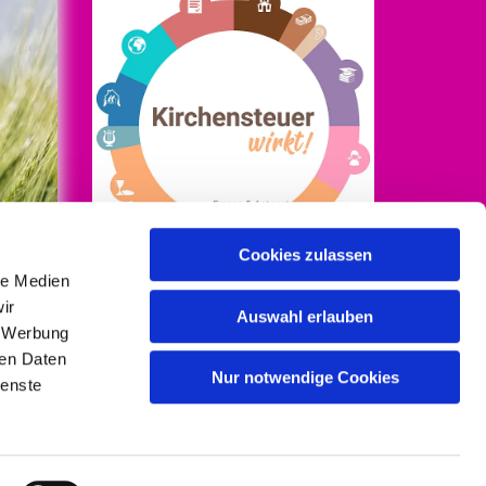
Cookies zulassen
le Medien
Mehr Infos auf
ir
kirchensteuer-wirkt.de
Auswahl erlauben
, Werbung
ren Daten
/Baumgart
Nur notwendige Cookies
ienste
gin