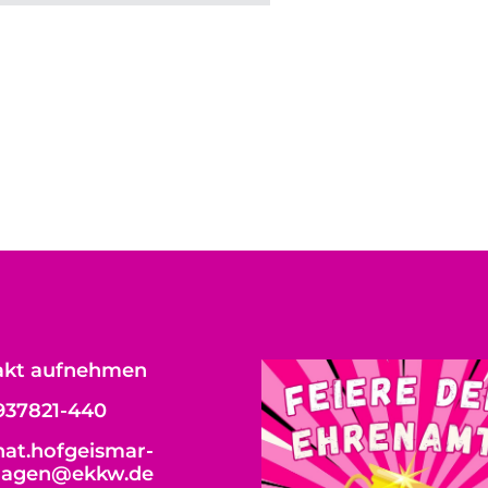
akt aufnehmen
937821-440
at.hofgeismar-
hagen@ekkw.de