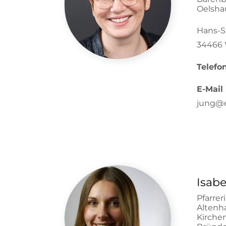
Oelsha
Hans-S
34466 
Telefo
E-Mail
jung@
Isabe
Pfarrer
Altenh
Kirch