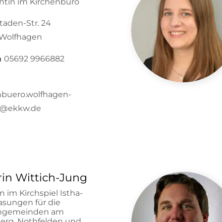
entin im Kirchenbüro
taden-Str. 24
Wolfhagen
n
05692 9966882
nbuero.wolfhagen-
l@ekkw.de
in Wittich-Jung
in im Kirchspiel Istha-
asungen für die
engemeinden am
erg, Nothfelden und