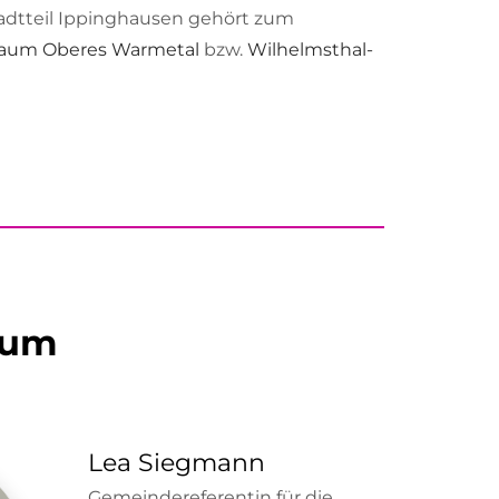
tadtteil Ippinghausen gehört zum
raum Oberes Warmetal
bzw.
Wilhelmsthal-
aum
Lea Siegmann
Gemeindereferentin für die