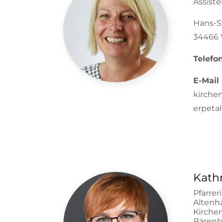
Assist
Hans-S
34466 
Telefo
E-Mail
kirche
erpeta
Kathr
Pfarrer
Altenh
Kirch
Bärenb