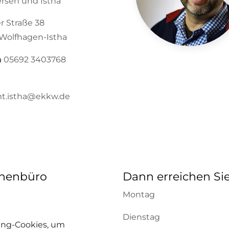
rsen und Istha
r Straße 38
Wolfhagen-Istha
n
05692 3403768
mt.istha@ekkw.de
rchenbüro
Dann erreichen Si
Montag
Dienstag
ting-Cookies, um