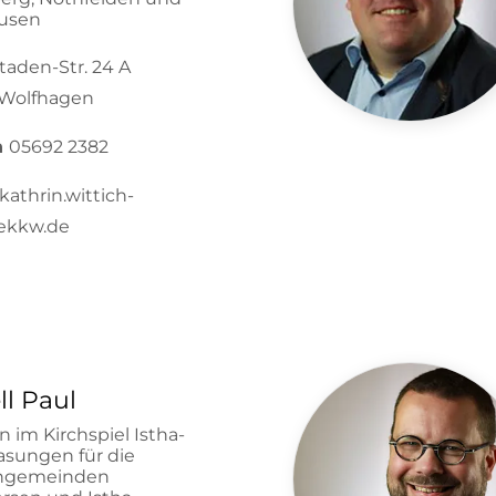
usen
taden-Str. 24 A
Wolfhagen
n
05692 2382
kathrin.wittich-
ekkw.de
ll Paul
in im Kirchspiel Istha-
asungen für die
engemeinden