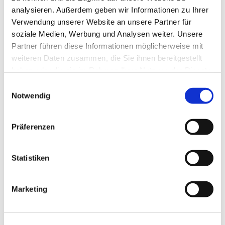
analysieren. Außerdem geben wir Informationen zu Ihrer
Verwendung unserer Website an unsere Partner für
soziale Medien, Werbung und Analysen weiter. Unsere
Partner führen diese Informationen möglicherweise mit
weiteren Daten zusammen, die Sie ihnen bereitgestellt
Ev. Kirche Oberelsungen
haben oder die sie im Rahmen Ihrer Nutzung der Dienste
gesammelt haben.
Einwilligungsauswahl
Notwendig
Erbaut
: NN
Baustil
: NN
Präferenzen
Bauweise
: NN
Statistiken
Orgel
: NN
Marketing
Sitzplätze
: NN