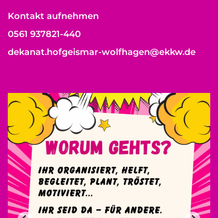
Kontakt aufnehmen
0561 937821-440
dekanat.hofgeismar-wolfhagen@ekkw.de