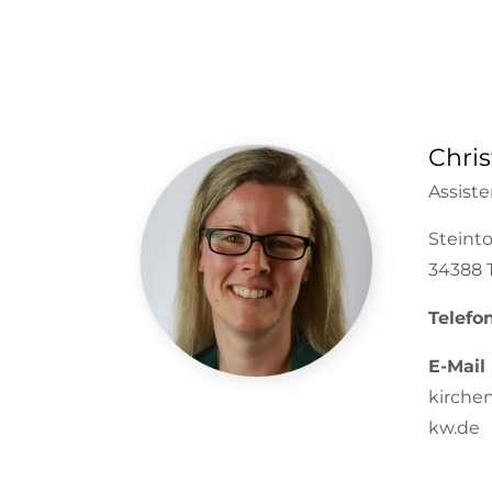
Chris
Assist
Steinto
34388 
Telefo
E-Mail
kirche
kw.de