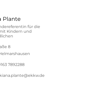
a Plante
dereferentin für die
 mit Kindern und
lichen
aße 8
Helmarshausen
163 7892288
kiana.plante@ekkw.de