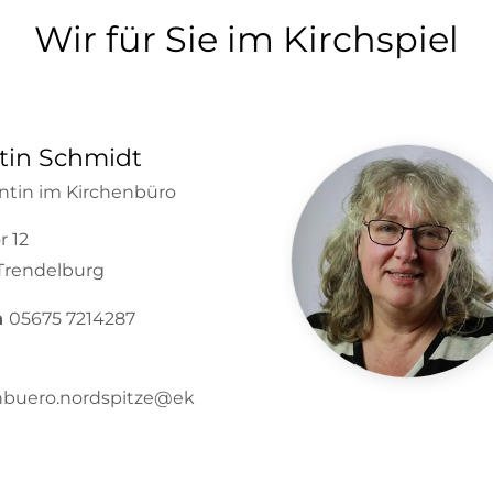
Wir für Sie im Kirchspiel
tin Schmidt
entin im Kirchenbüro
r 12
Trendelburg
n
05675 7214287
nbuero.nordspitze@ek