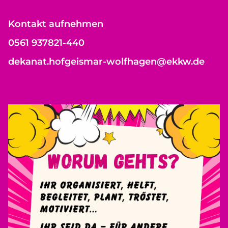
Kontakt aufnehmen
0561 937821-440
dekanat.hofgeismar-wolfhagen@ekkw.de