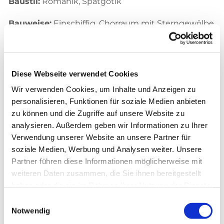
Baustil:
Romanik, Spätgotik
Bauweise:
Einschiffig. Chorraum mit Sterngewölbe
und Wandmalereien
Orgel
: „Schwalbennestorgel“, erbaut 1933 von Firma
Euler aus Hofgeismar mit 11 Registern und elektr.
Diese Webseite verwendet Cookies
Übertragung
Wir verwenden Cookies, um Inhalte und Anzeigen zu
personalisieren, Funktionen für soziale Medien anbieten
Glocken
: 3 Bronzeglocken aus 1964 ( Tonarten a' / d"
zu können und die Zugriffe auf unsere Website zu
/ e")
analysieren. Außerdem geben wir Informationen zu Ihrer
Verwendung unserer Website an unsere Partner für
Sitzplätze
: ca. 150 Plätze
soziale Medien, Werbung und Analysen weiter. Unsere
Partner führen diese Informationen möglicherweise mit
tagsüber geöffnet: mittwochs von 15-18 Uhr
weiteren Daten zusammen, die Sie ihnen bereitgestellt
haben oder die sie im Rahmen Ihrer Nutzung der Dienste
gesammelt haben.
Einwilligungsauswahl
Notwendig