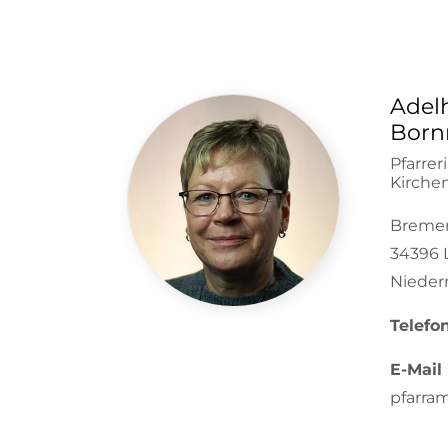
Adel
Bor
Pfarreri
Kirch
Bremer
34396 
Nieder
Telefo
E-Mail
pfarra