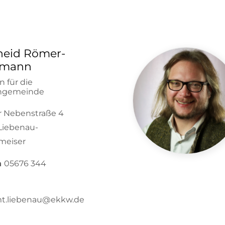
heid Römer-
nmann
n für die
engemeinde
 Nebenstraße 4
Liebenau-
meiser
n
05676 344
mt.liebenau@ekkw.de