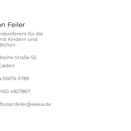
an Feiler
dereferent für die
 mit Kindern und
lichen
ische Straße 52
Calden
n
05674 6789
0160 4827867
florian.feiler@ekkw.de