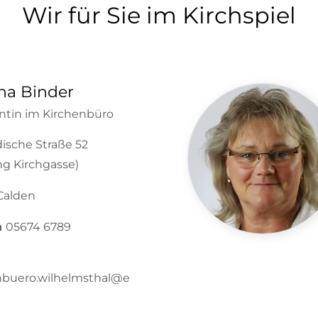
Wir für Sie im Kirchspiel
na Binder
entin im Kirchenbüro
ische Straße 52
ng Kirchgasse)
Calden
n
05674 6789
nbuero.wilhelmsthal@e