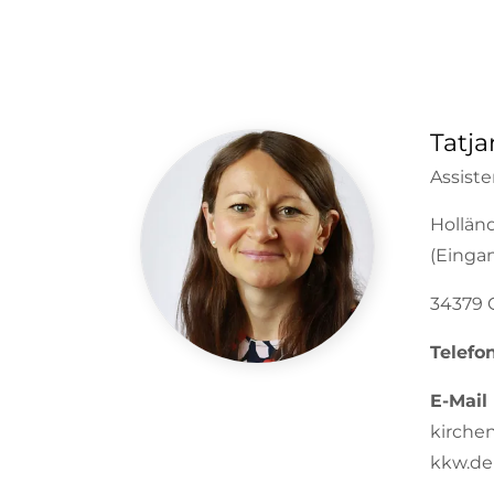
Tatja
Assist
Holländ
(Einga
34379 
Telefo
E-Mail
kirche
kkw.de