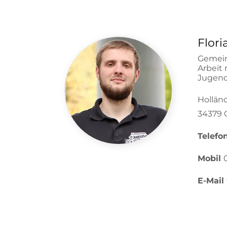
Flori
Gemein
Arbeit
Jugend
Holländ
34379 
Telefo
Mobil
E-Mail