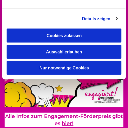
Details zeigen
Cookies zulassen
Auswahl erlauben
Nur notwendige Cookies
Alle Infos zum Engagement-Förderpreis gibt
es
hier!