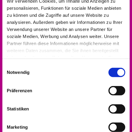
Wir verwenden Cookies, um Inhalte und Anzeigen zu
Accept cookies
personalisieren, Funktionen für soziale Medien anbieten
zu können und die Zugriffe auf unsere Website zu
analysieren. Außerdem geben wir Informationen zu Ihrer
Verwendung unserer Website an unsere Partner für
soziale Medien, Werbung und Analysen weiter. Unsere
Kontakt aufnehmen
Partner führen diese Informationen möglicherweise mit
weiteren Daten zusammen, die Sie ihnen bereitgestellt
0561 937821-440
haben oder die sie im Rahmen Ihrer Nutzung der Dienste
dekanat.hofgeismar-wolfhagen@ekkw.de
gesammelt haben.
Einwilligungsauswahl
Notwendig
Präferenzen
Statistiken
Marketing