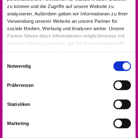
zu können und die Zugriffe auf unsere Website zu
analysieren. Außerdem geben wir Informationen zu Ihrer
Verwendung unserer Website an unsere Partner für
soziale Medien, Werbung und Analysen weiter. Unsere
Partner führen diese Informationen möglicherweise mit
weiteren Daten zusammen, die Sie ihnen bereitgestellt
haben oder die sie im Rahmen Ihrer Nutzung der Dienste
gesammelt haben.
Einwilligungsauswahl
Notwendig
Präferenzen
Statistiken
Alle Infos zum Engagement-Förderpreis gibt
es
hier!
Marketing