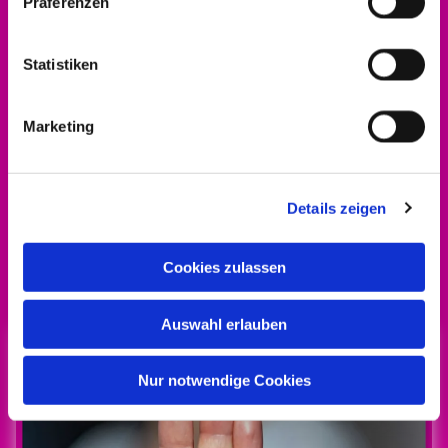
Präferenzen
Statistiken
Marketing
Details zeigen
Alle Infos zum Engagement-Förderpreis gibt
Cookies zulassen
es
hier!
Auswahl erlauben
Nur notwendige Cookies