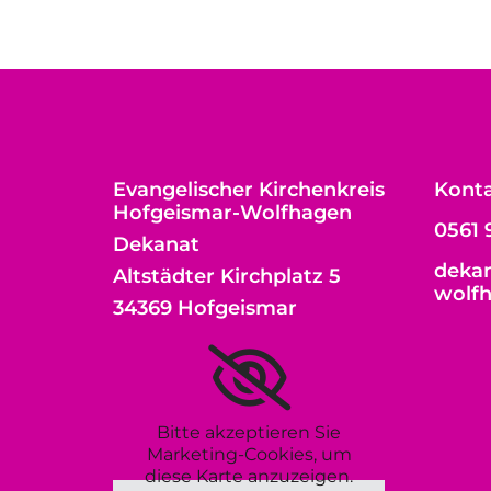
Evangelischer Kirchenkreis
Kont
Hofgeismar-Wolfhagen
0561 
Dekanat
dekan
Altstädter Kirchplatz 5
wolf
34369 Hofgeismar
Bitte akzeptieren Sie
Marketing-Cookies, um
diese Karte anzuzeigen.