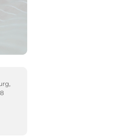
urg,
88