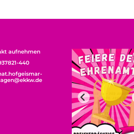
akt aufnehmen
937821-440
at.hofgeismar-
hagen@ekkw.de