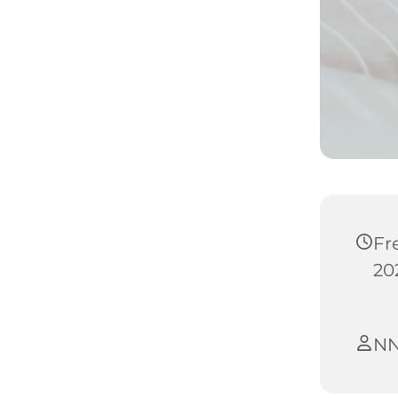
Fr
20
N