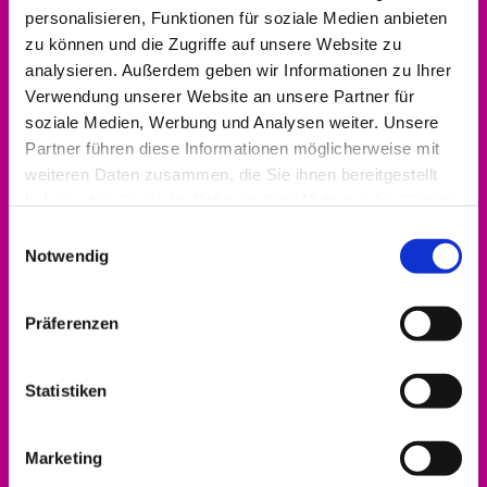
personalisieren, Funktionen für soziale Medien anbieten
zu können und die Zugriffe auf unsere Website zu
analysieren. Außerdem geben wir Informationen zu Ihrer
Verwendung unserer Website an unsere Partner für
soziale Medien, Werbung und Analysen weiter. Unsere
Kontakt aufnehmen
Partner führen diese Informationen möglicherweise mit
0561 937821-440
weiteren Daten zusammen, die Sie ihnen bereitgestellt
haben oder die sie im Rahmen Ihrer Nutzung der Dienste
dekanat.hofgeismar-wolfhagen@ekkw.de
gesammelt haben.
Einwilligungsauswahl
Notwendig
Präferenzen
Statistiken
Marketing