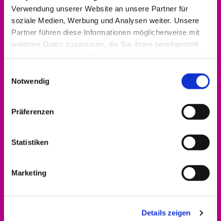
0561 937821-440
Verwendung unserer Website an unsere Partner für
soziale Medien, Werbung und Analysen weiter. Unsere
dekanat.hofgeismar-wolfhagen@ekkw.de
Partner führen diese Informationen möglicherweise mit
weiteren Daten zusammen, die Sie ihnen bereitgestellt
haben oder die sie im Rahmen Ihrer Nutzung der Dienste
gesammelt haben.
Einwilligungsauswahl
Notwendig
Präferenzen
Statistiken
Marketing
Details zeigen