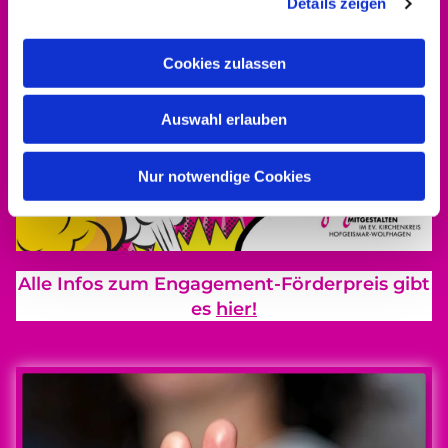
Details zeigen
Cookies zulassen
Auswahl erlauben
Nur notwendige Cookies
Alle Infos zum Engagement-Förderpreis gibt
es
hier!