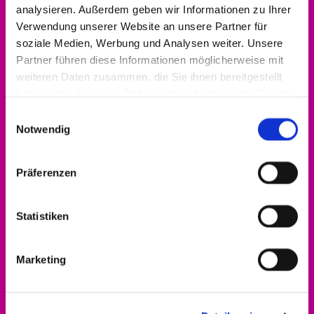
analysieren. Außerdem geben wir Informationen zu Ihrer
Kontakt aufnehmen
Verwendung unserer Website an unsere Partner für
0561 937821-440
soziale Medien, Werbung und Analysen weiter. Unsere
Partner führen diese Informationen möglicherweise mit
dekanat.hofgeismar-wolfhagen@ekkw.de
weiteren Daten zusammen, die Sie ihnen bereitgestellt
haben oder die sie im Rahmen Ihrer Nutzung der Dienste
gesammelt haben.
Einwilligungsauswahl
Notwendig
Präferenzen
Statistiken
Marketing