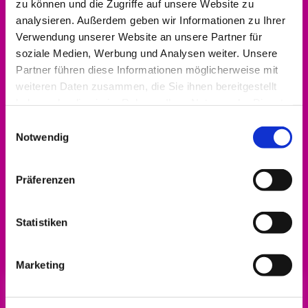
zu können und die Zugriffe auf unsere Website zu
analysieren. Außerdem geben wir Informationen zu Ihrer
Verwendung unserer Website an unsere Partner für
soziale Medien, Werbung und Analysen weiter. Unsere
Partner führen diese Informationen möglicherweise mit
weiteren Daten zusammen, die Sie ihnen bereitgestellt
haben oder die sie im Rahmen Ihrer Nutzung der Dienste
gesammelt haben.
Einwilligungsauswahl
Notwendig
Präferenzen
Alle Infos zum Engagement-Förderpreis gibt
Statistiken
es
hier!
Marketing