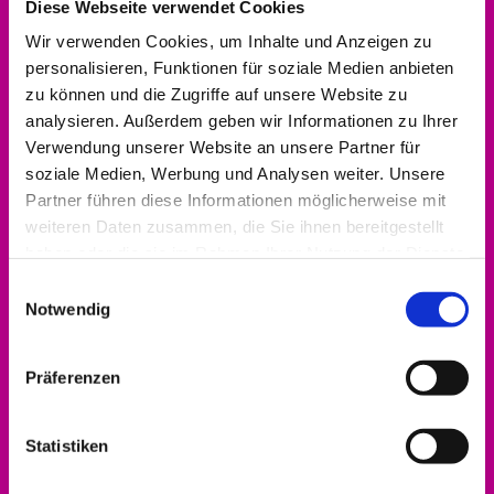
Diese Webseite verwendet Cookies
Bitte akzeptieren Sie Marketing-Cookies,
Wir verwenden Cookies, um Inhalte und Anzeigen zu
um diese Karte anzuzeigen.
personalisieren, Funktionen für soziale Medien anbieten
Accept cookies
zu können und die Zugriffe auf unsere Website zu
analysieren. Außerdem geben wir Informationen zu Ihrer
Verwendung unserer Website an unsere Partner für
soziale Medien, Werbung und Analysen weiter. Unsere
Partner führen diese Informationen möglicherweise mit
weiteren Daten zusammen, die Sie ihnen bereitgestellt
Kontakt aufnehmen
haben oder die sie im Rahmen Ihrer Nutzung der Dienste
0561 937821-440
gesammelt haben.
Einwilligungsauswahl
Notwendig
dekanat.hofgeismar-wolfhagen@ekkw.de
Präferenzen
Statistiken