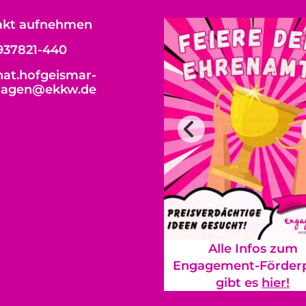
akt aufnehmen
937821-440
at.hofgeismar-
hagen@ekkw.de
Alle Infos zum
Engagement-Förderp
gibt es
hier!