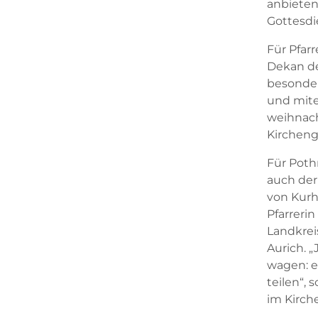
anbieten
Gottesdi
Für Pfar
Dekan de
besonder
und mite
weihnach
Kircheng
Für Poth
auch der
von Kurh
Pfarrerin
Landkrei
Aurich. „
wagen: es
teilen“,
im Kirch