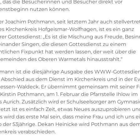
, das die Besucherinnen und Besucher direkt vor
enstbeginn nutzen können.
rer Joachim Pothmann, seit letztem Jahr auch stellvertr
s Kirchenkreis Hofgeismar-Wolfhagen, ist es ein ganz
er Gottesdienst: „Es ist die Mischung aus Freude, Besi
inander Singen, die diesen Gottesdienst zu einem
tlichen Fixpunkt hat werden lassen, der weit über die
emeinden des Oberen Warmetals hinausstrahlt.“
mann ist die diesjährige Ausgabe des WWW-Gottesdie
 Abschied aus dem Dienst im Kirchenkreis und in der Ev.
essen-Waldeck. Er übernimmt gemeinsam mit seiner Fr
 Kirstin Pothmann, am 1. Februar die Pfarrstelle Ihlow im
s Aurich. Zusätzlich wird er Schulseelsorger am Gymnas
Jetzt ist es einfach Zeit, etwas Neues auszuprobieren un
 wird das erste Mal sein, dass meine Frau und ich uns ei
 so der 53jährige. Dekan Heinicke wird Pothmann aus de
enkreis verabschieden.