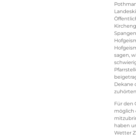
Pothmann
Landeski
Öffentlic
Kircheng
Spangenb
Hofgeism
Hofgeism
sagen, wi
schwieri
Pfarrste
beigetra
Dekane d
zuhörte
Für den 
möglich 
mitzubrin
haben un
Wetter Z