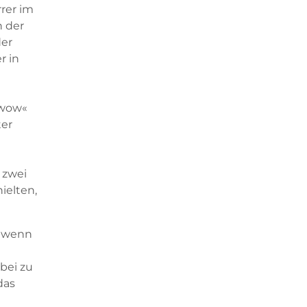
rer im
h der
der
r in
»wow«
ter
 zwei
ielten,
, wenn
bei zu
das