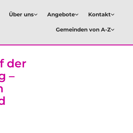
Über uns
Angebote
Kontakt
Gemeinden von A-Z
f der
g –
n
d