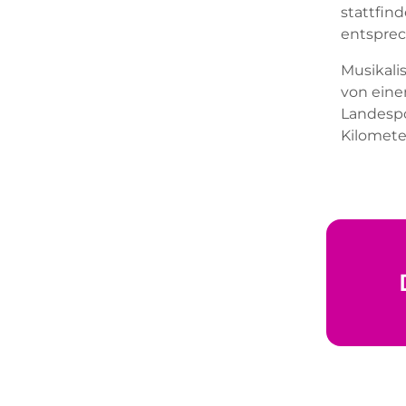
stattfind
entsprec
Musikali
von eine
Landespo
Kilomet