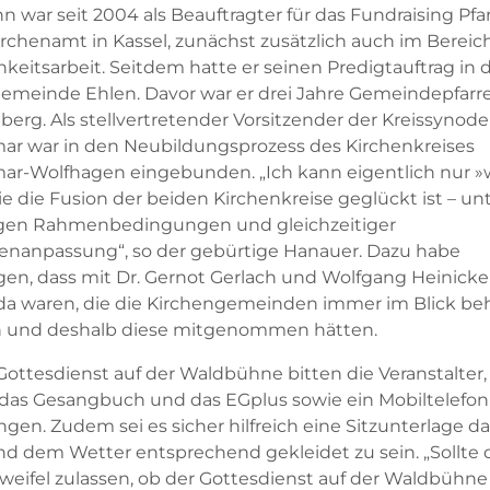
 war seit 2004 als Beauftragter für das Fundraising Pfar
rchenamt in Kassel, zunächst zusätzlich auch im Bereic
hkeitsarbeit. Seitdem hatte er seinen Predigtauftrag in 
emeinde Ehlen. Davor war er drei Jahre Gemeindepfarre
erg. Als stellvertretender Vorsitzender der Kreissynode
ar war in den Neubildungsprozess des Kirchenkreises
ar-Wolfhagen eingebunden. „Ich kann eigentlich nur 
e die Fusion der beiden Kirchenkreise geglückt ist – un
gen Rahmenbedingungen und gleichzeitiger
llenanpassung“, so der gebürtige Hanauer. Dazu habe
gen, dass mit Dr. Gernot Gerlach und Wolfgang Heinicke
a waren, die die Kirchengemeinden immer im Blick beh
n und deshalb diese mitgenommen hätten.
Gottesdienst auf der Waldbühne bitten die Veranstalter
das Gesangbuch und das EGplus sowie ein Mobiltelefon
gen. Zudem sei es sicher hilfreich eine Sitzunterlage da
d dem Wetter entsprechend gekleidet zu sein. „Sollte 
weifel zulassen, ob der Gottesdienst auf der Waldbühne