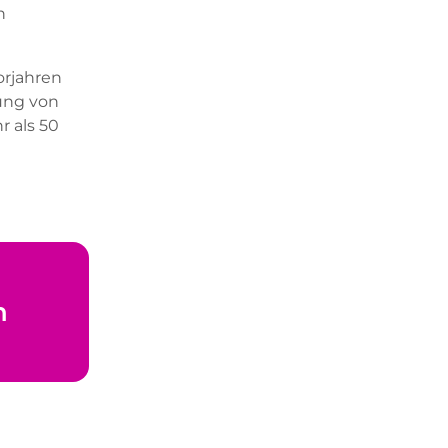
n
orjahren
ung von
 als 50
n