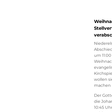
Weihnac
Stellve
verabsc
Niederel
Abschied
um 11:00
Weihnach
evangel
Kirchspi
wollen s
machen 
Der Gott
die Johan
10:45 Uh