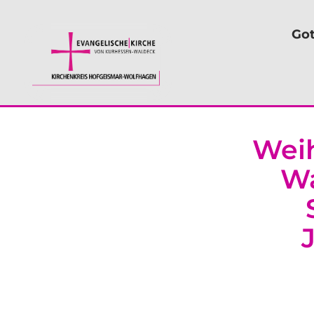
Got
Weih
Wa