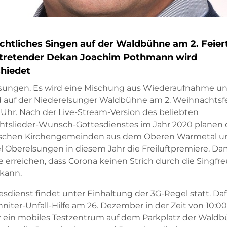
htliches Singen auf der Waldbühne am 2. Feier
rtretender Dekan Joachim Pothmann wird
hiedet
sungen. Es wird eine Mischung aus Wiederaufnahme u
 auf der Niederelsunger Waldbühne am 2. Weihnachtsfe
 Uhr. Nach der Live-Stream-Version des beliebten
tslieder-Wunsch-Gottesdienstes im Jahr 2020 planen 
ischen Kirchengemeinden aus dem Oberen Warmetal 
el Oberelsungen in diesem Jahr die Freiluftpremiere. Da
ie erreichen, dass Corona keinen Strich durch die Singfr
kann.
esdienst findet unter Einhaltung der 3G-Regel statt. Daf
niter-Unfall-Hilfe am 26. Dezember in der Zeit von 10:00
r ein mobiles Testzentrum auf dem Parkplatz der Wald