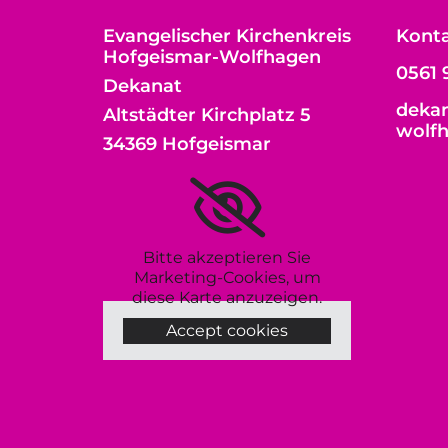
Evangelischer Kirchenkreis
Kont
Hofgeismar-Wolfhagen
0561 
Dekanat
dekan
Altstädter Kirchplatz 5
wolf
34369 Hofgeismar
Bitte akzeptieren Sie
Marketing-Cookies, um
diese Karte anzuzeigen.
Accept cookies