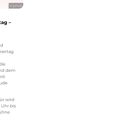
© privat
tag –
nd
iertag
die
und dem
mit
eude
ür wird
 Uhr bis
bühne