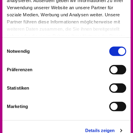
analysieren. Außerdem geben wir Informationen zu Ihrer
Verwendung unserer Website an unsere Partner für
0561 937821-440
soziale Medien, Werbung und Analysen weiter. Unsere
dekanat.hofgeismar-wolfhagen@ekkw.de
Partner führen diese Informationen möglicherweise mit
weiteren Daten zusammen, die Sie ihnen bereitgestellt
haben oder die sie im Rahmen Ihrer Nutzung der Dienste
gesammelt haben.
Einwilligungsauswahl
Notwendig
Präferenzen
Statistiken
Marketing
Details zeigen