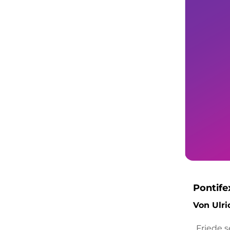
Pontife
Von Ulri
„Friede 