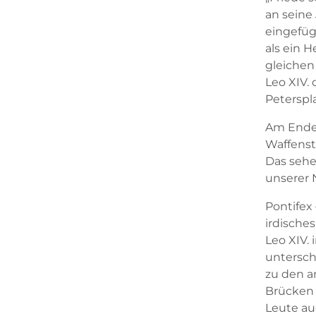
an seine 
eingefüg
als ein 
gleichen
Leo XIV.
Peterspl
Am Ende 
Waffenst
Das sehen
unserer 
Pontifex 
irdisches
Leo XIV.
untersch
zu den a
Brücken 
Leute au