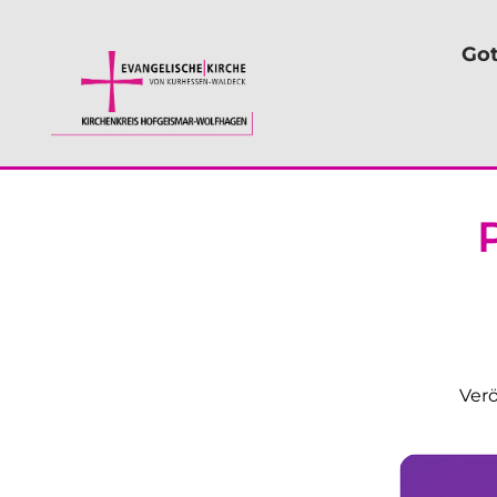
Got
Verö