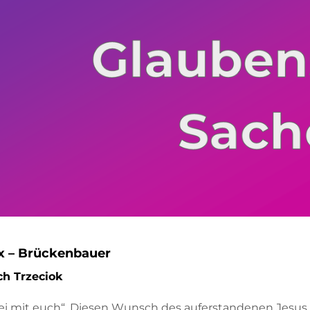
x – Brückenbauer
ch Trzeciok
sei mit euch“. Diesen Wunsch des auferstandenen Jesus 