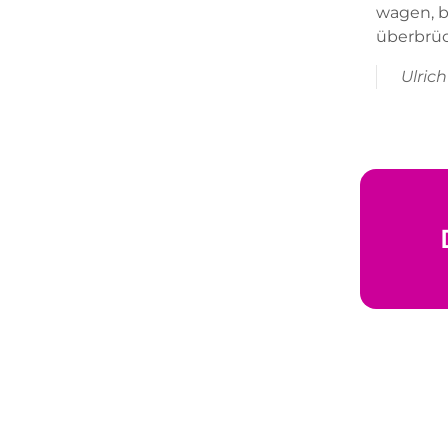
wagen, b
überbrüc
Ulric