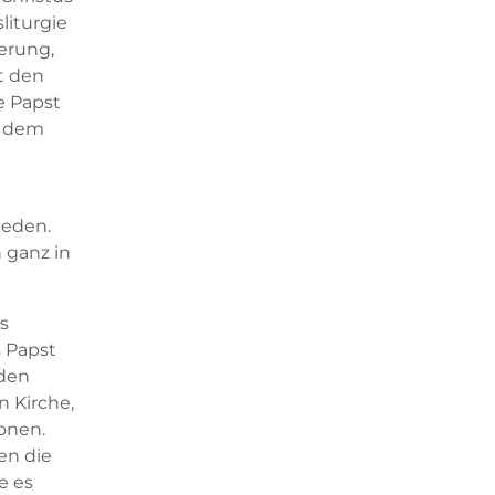
liturgie
erung,
t den
e Papst
f dem
ieden.
 ganz in
s
s Papst
 den
 Kirche,
onen.
en die
e es