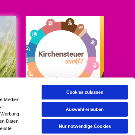
Cookies zulassen
le Medien
Mehr Infos auf
ir
kirchensteuer-wirkt.de
Auswahl erlauben
, Werbung
ren Daten
/Baumgart
Nur notwendige Cookies
ienste