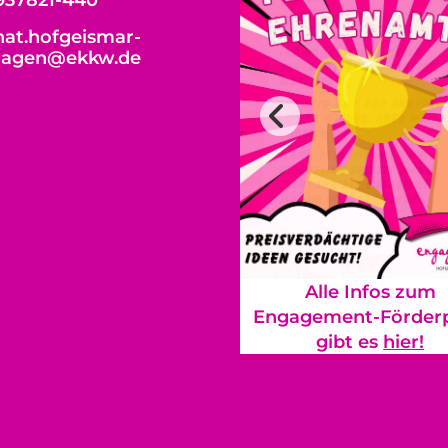
937821-440
at.hofgeismar-
hagen@ekkw.de
Alle Infos zum
Engagement-Förderp
gibt es
hier!