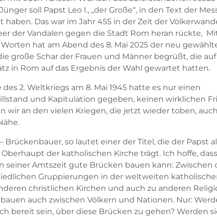
Jünger soll Papst Leo I., „der Große“, in den Text der Mess
t haben. Das war im Jahr 455 in der Zeit der Völkerwand
Heer der Vandalen gegen die Stadt Rom heran rückte, Mi
 Worten hat am Abend des 8. Mai 2025 der neu gewählt
 die große Schar der Frauen und Männer begrüßt, die au
atz in Rom auf das Ergebnis der Wahl gewartet hatten.
des 2. Weltkriegs am 8. Mai 1945 hatte es nur einen
illstand und Kapitulation gegeben, keinen wirklichen Fr
 wir an den vielen Kriegen, die jetzt wieder toben, auch
Nähe.
– Brückenbauer, so lautet einer der Titel, die der Papst al
 Oberhaupt der katholischen Kirche trägt. Ich hoffe, das
 in seiner Amtszeit gute Brücken bauen kann: Zwischen
iedlichen Gruppierungen in der weltweiten katholischen
nderen christlichen Kirchen und auch zu anderen Religi
bauen auch zwischen Völkern und Nationen. Nur: Werd
ch bereit sein, über diese Brücken zu gehen? Werden si