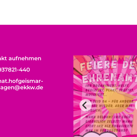
akt aufnehmen
937821-440
at.hofgeismar-
hagen@ekkw.de