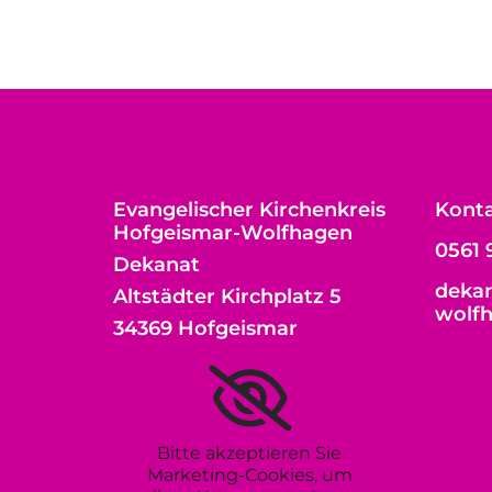
Evangelischer Kirchenkreis
Kont
Hofgeismar-Wolfhagen
0561 
Dekanat
dekan
Altstädter Kirchplatz 5
wolf
34369 Hofgeismar
Bitte akzeptieren Sie
Marketing-Cookies, um