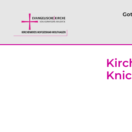
Got
Kirc
Kni