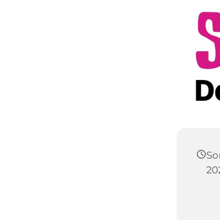
So
202