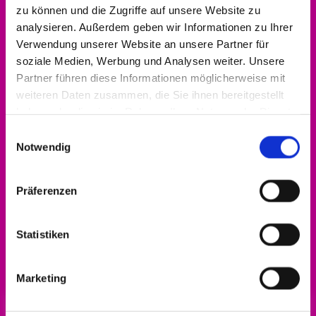
zu können und die Zugriffe auf unsere Website zu
analysieren. Außerdem geben wir Informationen zu Ihrer
Verwendung unserer Website an unsere Partner für
soziale Medien, Werbung und Analysen weiter. Unsere
Partner führen diese Informationen möglicherweise mit
weiteren Daten zusammen, die Sie ihnen bereitgestellt
haben oder die sie im Rahmen Ihrer Nutzung der Dienste
gesammelt haben.
Einwilligungsauswahl
Notwendig
Präferenzen
Alle Infos zum Engagement-Förderpreis gibt
Statistiken
es
hier!
Marketing