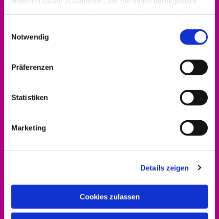
weiteren Daten zusammen, die Sie ihnen bereitgestellt
haben oder die sie im Rahmen Ihrer Nutzung der Dienste
gesammelt haben.
Einwilligungsauswahl
Bitte akzeptieren Sie Marketing-Cookies,
Notwendig
um diese Karte anzuzeigen.
Accept cookies
Präferenzen
Statistiken
Kontakt aufnehmen
Marketing
0561 937821-440
dekanat.hofgeismar-wolfhagen@ekkw.de
Details zeigen
Cookies zulassen