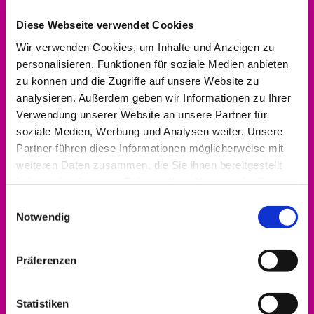
Diese Webseite verwendet Cookies
Wir verwenden Cookies, um Inhalte und Anzeigen zu
Bitte akzeptieren Sie Marketing-Cookies,
personalisieren, Funktionen für soziale Medien anbieten
um diese Karte anzuzeigen.
zu können und die Zugriffe auf unsere Website zu
analysieren. Außerdem geben wir Informationen zu Ihrer
Accept cookies
Verwendung unserer Website an unsere Partner für
soziale Medien, Werbung und Analysen weiter. Unsere
Partner führen diese Informationen möglicherweise mit
weiteren Daten zusammen, die Sie ihnen bereitgestellt
haben oder die sie im Rahmen Ihrer Nutzung der Dienste
Kontakt aufnehmen
gesammelt haben.
Einwilligungsauswahl
0561 937821-440
Notwendig
dekanat.hofgeismar-wolfhagen@ekkw.de
Präferenzen
Statistiken