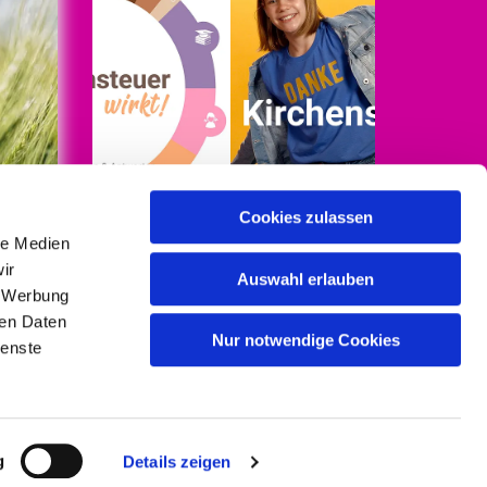
Cookies zulassen
le Medien
Mehr Infos auf
ir
kirchensteuer-wirkt.de
Auswahl erlauben
, Werbung
ren Daten
/Baumgart
Nur notwendige Cookies
ienste
gin
g
Details zeigen