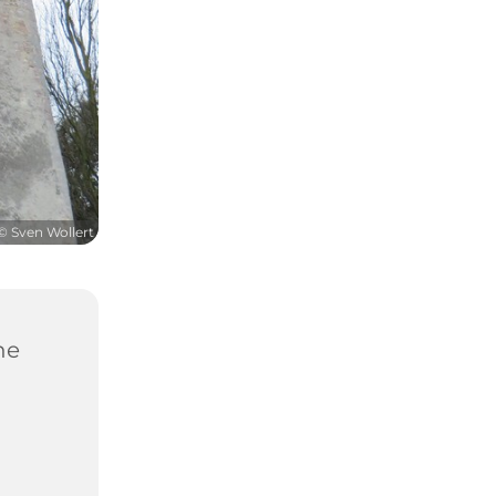
© Sven Wollert
he