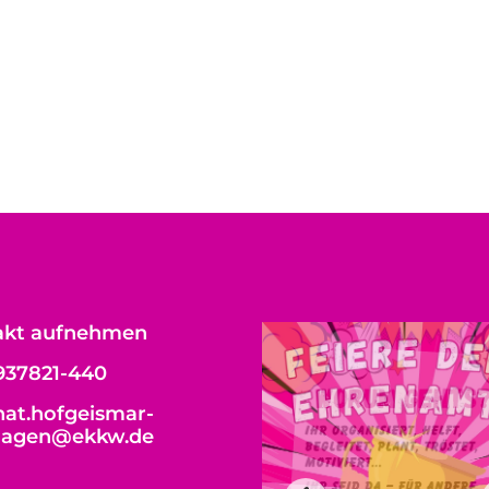
akt aufnehmen
937821-440
at.hofgeismar-
hagen@ekkw.de