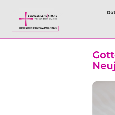
Got
Gott
Neu