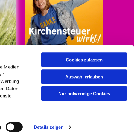
Cookies zulassen
le Medien
Mehr Infos auf
ir
kirchensteuer-wirkt.de
Auswahl erlauben
, Werbung
ren Daten
/Baumgart
Nur notwendige Cookies
ienste
gin
g
Details zeigen