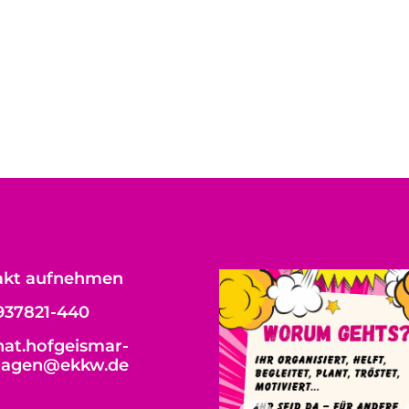
akt aufnehmen
937821-440
at.hofgeismar-
hagen@ekkw.de