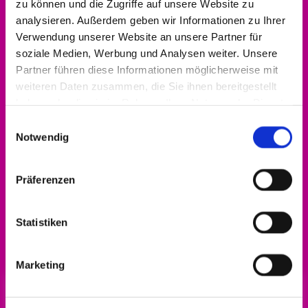
zu können und die Zugriffe auf unsere Website zu
analysieren. Außerdem geben wir Informationen zu Ihrer
Verwendung unserer Website an unsere Partner für
soziale Medien, Werbung und Analysen weiter. Unsere
Partner führen diese Informationen möglicherweise mit
weiteren Daten zusammen, die Sie ihnen bereitgestellt
haben oder die sie im Rahmen Ihrer Nutzung der Dienste
gesammelt haben.
Einwilligungsauswahl
Notwendig
Präferenzen
Alle Infos zum Engagement-Förderpreis gibt
Statistiken
es
hier!
Marketing