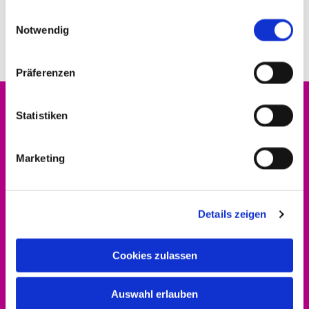
gesammelt haben.
Einwilligungsauswahl
Notwendig
Präferenzen
Statistiken
Evangelischer Kirchenkreis Hofgeismar-
Marketing
Wolfhagen
Dekanat
Altstädter Kirchplatz 5
Details zeigen
34369 Hofgeismar
Cookies zulassen
Auswahl erlauben