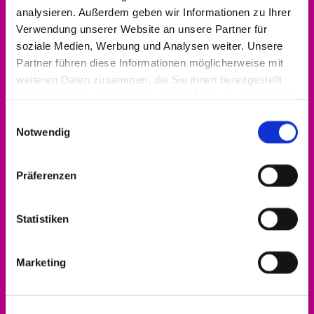
analysieren. Außerdem geben wir Informationen zu Ihrer
Kontakt aufnehmen
Verwendung unserer Website an unsere Partner für
0561 937821-440
soziale Medien, Werbung und Analysen weiter. Unsere
Partner führen diese Informationen möglicherweise mit
dekanat.hofgeismar-wolfhagen@ekkw.de
weiteren Daten zusammen, die Sie ihnen bereitgestellt
haben oder die sie im Rahmen Ihrer Nutzung der Dienste
gesammelt haben.
Einwilligungsauswahl
Notwendig
Präferenzen
Statistiken
Marketing