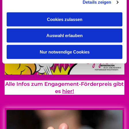
Details zeigen
Cookies zulassen
Auswahl erlauben
Nur notwendige Cookies
Alle Infos zum Engagement-Förderpreis gibt
es
hier!