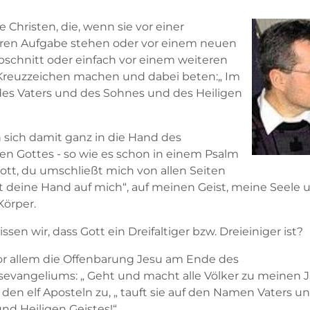
 Christen, die, wenn sie vor einer
en Aufgabe stehen oder vor einem neuen
schnitt oder einfach vor einem weiteren
 Kreuzzeichen machen und dabei beten:„ Im
s Vaters und des Sohnes und des Heiligen
n sich damit ganz in die Hand des
gen Gottes - so wie es schon in einem Psalm
Gott, du umschließt mich von allen Seiten
t deine Hand auf mich“, auf meinen Geist, meine Seele 
örper.
sen wir, dass Gott ein Dreifaltiger bzw. Dreieiniger ist?
vor allem die Offenbarung Jesu am Ende des
evangeliums: „ Geht und macht alle Völker zu meinen J
r den elf Aposteln zu, „ tauft sie auf den Namen Vaters u
nd Heiligen Geistes!“