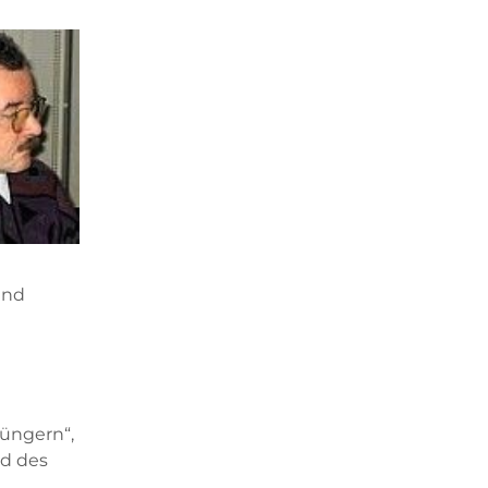
und
üngern“,
nd des