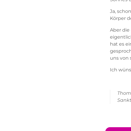
Ja, schon
Körper d
Aber die
eigentli
hat es e
gesproch
uns von 
Ich wüns
Thoma
Sankt