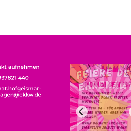
akt aufnehmen
937821-440
at.hofgeismar-
hagen@ekkw.de