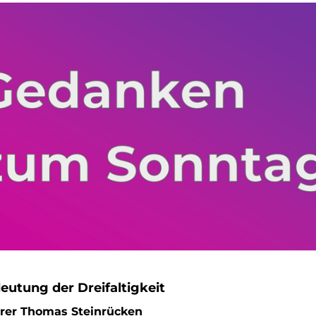
eutung der Dreifaltigkeit
rrer Thomas Steinrücken