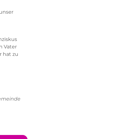
 unser
nziskus
m Vater
r hat zu
gemeinde