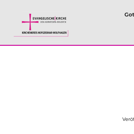
Got
Verö