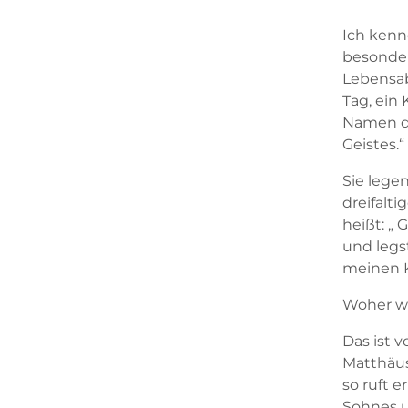
Ich kenne
besonder
Lebensab
Tag, ein
Namen de
Geistes.“
Sie lege
dreifalti
heißt: „ 
und legs
meinen K
Woher wis
Das ist 
Matthäus
so ruft e
Sohnes u