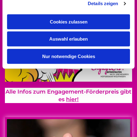
Details zeigen
Cookies zulassen
Auswahl erlauben
Nur notwendige Cookies
Alle Infos zum Engagement-Förderpreis gibt
es
hier!