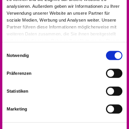
analysieren. Außerdem geben wir Informationen zu Ihrer
Kontakt aufnehmen
Verwendung unserer Website an unsere Partner für
soziale Medien, Werbung und Analysen weiter. Unsere
0561 937821-440
Partner führen diese Informationen möglicherweise mit
dekanat.hofgeismar-wolfhagen@ekkw.de
weiteren Daten zusammen, die Sie ihnen bereitgestellt
haben oder die sie im Rahmen Ihrer Nutzung der Dienste
gesammelt haben.
Einwilligungsauswahl
Notwendig
Präferenzen
Statistiken
Marketing