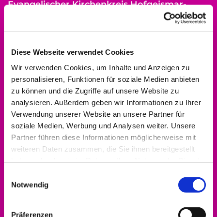
Evangelischer Kirchenkreis Hofgeismar-
Wolfhagen
Dekanat
Altstädter Kirchplatz 5
Diese Webseite verwendet Cookies
34369 Hofgeismar
Wir verwenden Cookies, um Inhalte und Anzeigen zu
personalisieren, Funktionen für soziale Medien anbieten
zu können und die Zugriffe auf unsere Website zu
analysieren. Außerdem geben wir Informationen zu Ihrer
Bitte akzeptieren Sie Marketing-Cookies,
Verwendung unserer Website an unsere Partner für
um diese Karte anzuzeigen.
soziale Medien, Werbung und Analysen weiter. Unsere
Partner führen diese Informationen möglicherweise mit
Accept cookies
weiteren Daten zusammen, die Sie ihnen bereitgestellt
haben oder die sie im Rahmen Ihrer Nutzung der Dienste
gesammelt haben.
Einwilligungsauswahl
Notwendig
Kontakt aufnehmen
Präferenzen