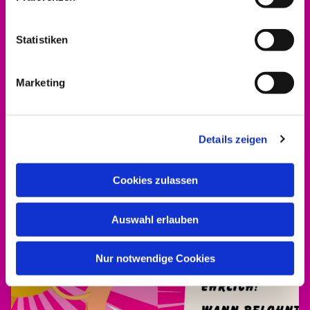
0561 937821-440
dekanat.hofgeismar-wolfhagen@ekkw.de
Statistiken
Marketing
Details zeigen
Cookies zulassen
Auswahl erlauben
Nur notwendige Cookies