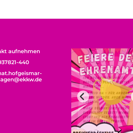
akt aufnehmen
937821-440
at.hofgeismar-
hagen@ekkw.de