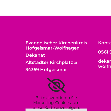
Evangelischer Kirchenkreis
Kont
Hofgeismar-Wolfhagen
0561 
Dekanat
dekan
Altstädter Kirchplatz 5
wolf
34369 Hofgeismar
Bitte akzeptieren Sie
Marketing-Cookies, um
diese Karte anzuzeigen.