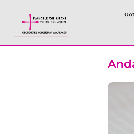
Got
And