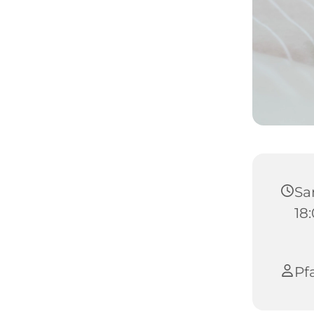
Sa
18
Pf