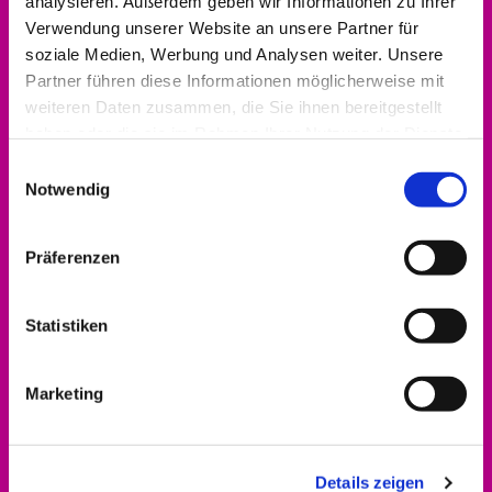
analysieren. Außerdem geben wir Informationen zu Ihrer
Verwendung unserer Website an unsere Partner für
0561 937821-440
soziale Medien, Werbung und Analysen weiter. Unsere
dekanat.hofgeismar-wolfhagen@ekkw.de
Partner führen diese Informationen möglicherweise mit
weiteren Daten zusammen, die Sie ihnen bereitgestellt
haben oder die sie im Rahmen Ihrer Nutzung der Dienste
gesammelt haben.
Einwilligungsauswahl
Notwendig
Präferenzen
Statistiken
Marketing
Details zeigen