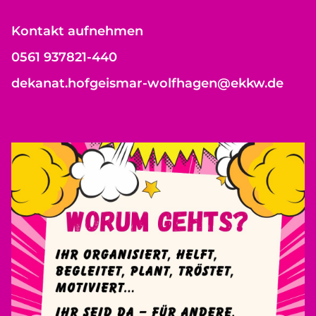
Kontakt aufnehmen
0561 937821-440
dekanat.hofgeismar-wolfhagen@ekkw.de