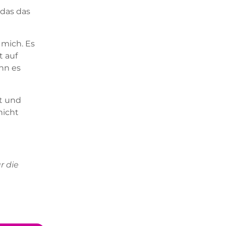
 das das
 mich. Es
t auf
nn es
lt und
nicht
r die