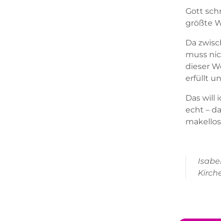
Gott schr
größte 
Da zwisc
muss nich
dieser W
erfüllt u
Das will 
echt – da
makellos
Isabel
Kirch