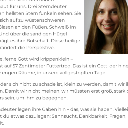
aut für uns. Drei Sterndeuter
n hellsten Stern funkeln sehen. Sie
ich auf zu wüstenschweren
lasen an den Füßen. Schweiß im
 Und über die sandigen Hügel
ägt es ihre Botschaft: Diese heilige
rändert die Perspektive.
, ferne Gott wird krippenklein –
t auf 57 Zentimeter Futtertrog. Das ist ein Gott, der hin
e engen Räume, in unsere vollgestopften Tage.
 der sich nicht zu schade ist, klein zu werden, damit wir 
n. Damit wir nicht meinen, wir müssten erst groß, stark 
s sein, um ihm zu begegnen.
deuter legen ihre Gaben hin – das, was sie haben. Vielle
 du etwas dazulegen: Sehnsucht, Dankbarkeit, Fragen,
t.