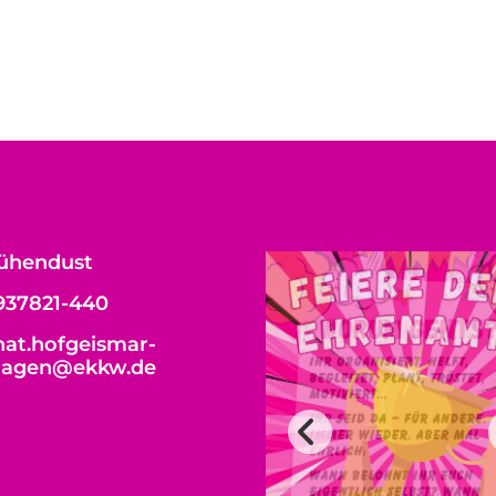
ühendust
937821-440
at.hofgeismar-
hagen@ekkw.de