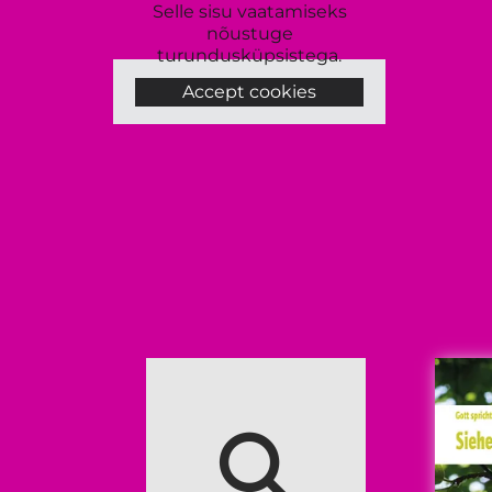
Selle sisu vaatamiseks
nõustuge
turundusküpsistega.
Accept cookies