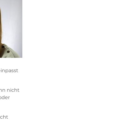
einpasst
ihn nicht
oder
icht