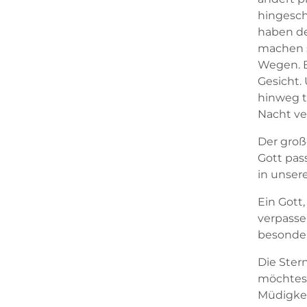
hingesch
haben de
machen s
Wegen. B
Gesicht.
hinweg tr
Nacht ve
Der große
Gott pass
in unser
Ein Gott,
verpasse
besonder
Die Stern
möchtest
Müdigkei