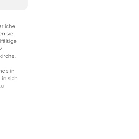
rliche
en sie
fältige
2.
kirche,
nde in
 in sich
zu