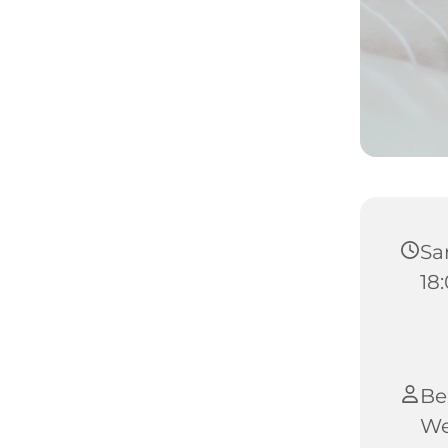
Sam
18
Be
We