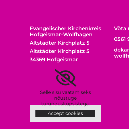
Evangelischer Kirchenkreis
Võta 
Hofgeismar-Wolfhagen
0561 
Altstädter Kirchplatz 5
dekan
Altstädter Kirchplatz 5
wolf
34369 Hofgeismar
Selle sisu vaatamiseks
nõustuge
turundusküpsistega.
Accept cookies