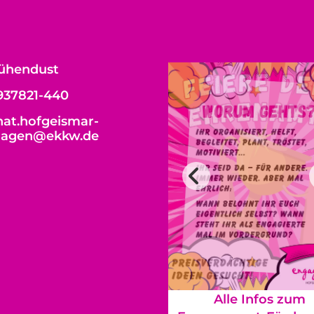
ühendust
937821-440
at.hofgeismar-
hagen@ekkw.de
Alle Infos zum