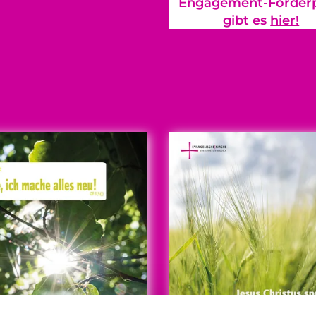
Engagement-Förderp
gibt es
hier!