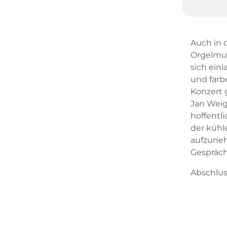
Auch in 
Orgelmus
sich ein
und farb
Konzert g
Jan Weig
hoffentl
der kühle
aufzuneh
Gespräch
Abschlus