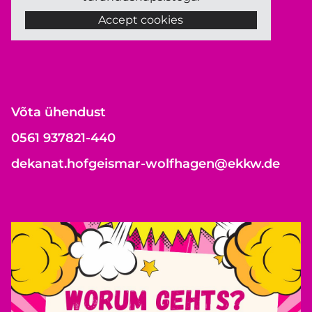
Accept cookies
Võta ühendust
0561 937821-440
dekanat.hofgeismar-wolfhagen@ekkw.de