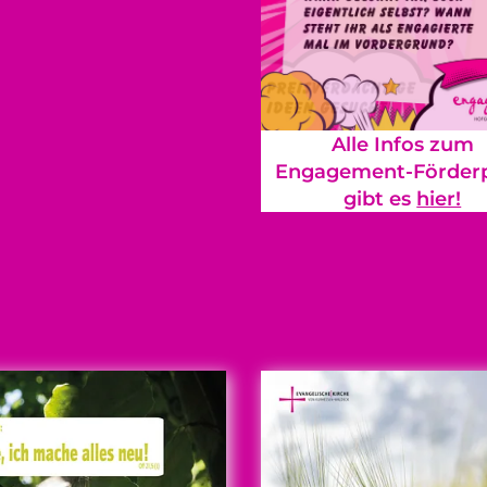
Alle Infos zum
Engagement-Förderp
gibt es
hier!