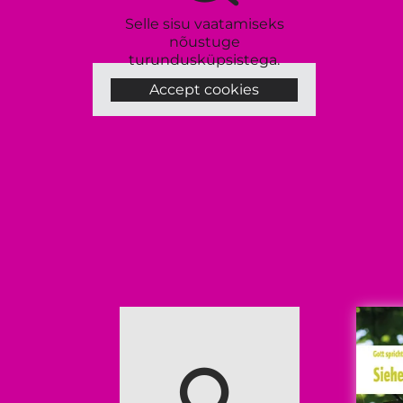
Selle sisu vaatamiseks
nõustuge
turundusküpsistega.
Accept cookies