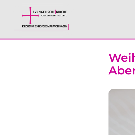
Weih
Abe