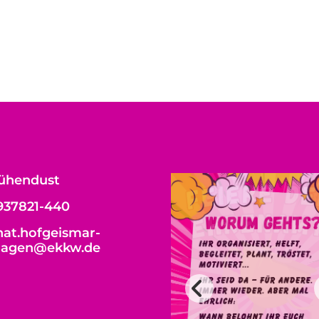
ühendust
937821-440
at.hofgeismar-
hagen@ekkw.de