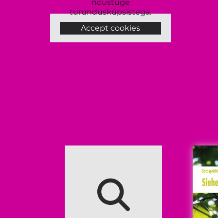
nõustuge
turundusküpsistega.
Accept cookies