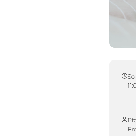
Son
11
Pfa
Fr