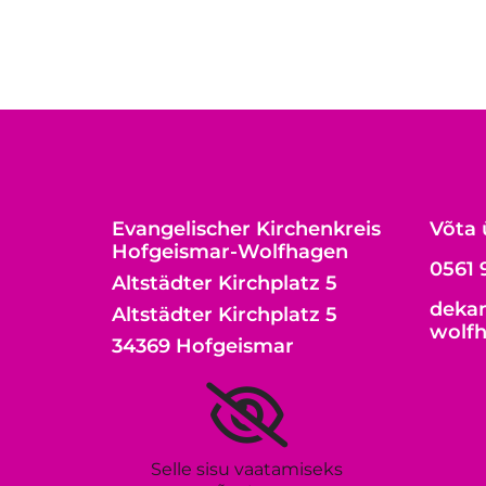
Evangelischer Kirchenkreis
Võta 
Hofgeismar-Wolfhagen
0561 
Altstädter Kirchplatz 5
dekan
Altstädter Kirchplatz 5
wolf
34369 Hofgeismar
Selle sisu vaatamiseks