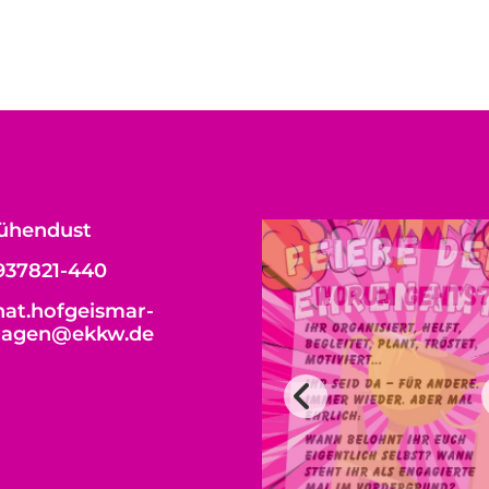
ühendust
937821-440
at.hofgeismar-
hagen@ekkw.de