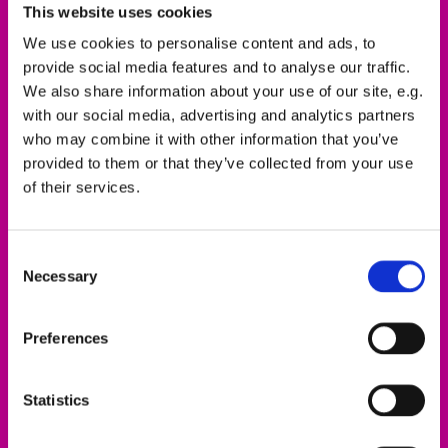
This website uses cookies
Selle sisu vaatamiseks nõustuge
turundusküpsistega.
We use cookies to personalise content and ads, to
provide social media features and to analyse our traffic.
Accept cookies
We also share information about your use of our site, e.g.
with our social media, advertising and analytics partners
who may combine it with other information that you’ve
provided to them or that they’ve collected from your use
of their services.
Võta ühendust
0561 937821-440
Consent
Necessary
dekanat.hofgeismar-wolfhagen@ekkw.de
Selection
Preferences
Statistics