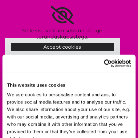
Selle sisu vaatamiseks nõustuge
turundusküpsistega.
Accept cookies
This website uses cookies
Võta ühendust
We use cookies to personalise content and ads, to
0561 937821-440
provide social media features and to analyse our traffic.
We also share information about your use of our site, e.g.
dekanat.hofgeismar-wolfhagen@ekkw.de
with our social media, advertising and analytics partners
who may combine it with other information that you’ve
provided to them or that they’ve collected from your use